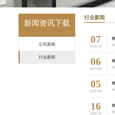
行业新闻
新闻资讯下载
07
公司新闻
2026-04
行业新闻
06
华
2026-04
05
2026-04
16
华
2026-03