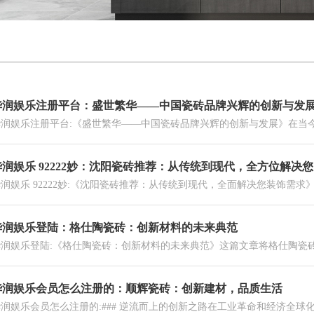
华润娱乐注册平台：盛世繁华——中国瓷砖品牌兴辉的创新与发
华润娱乐注册平台:《盛世繁华——中国瓷砖品牌兴辉的创新与发展》在当今
华润娱乐 92222妙：沈阳瓷砖推荐：从传统到现代，全方位解决
润娱乐 92222妙:《沈阳瓷砖推荐：从传统到现代，全面解决您装饰需求》
华润娱乐登陆：格仕陶瓷砖：创新材料的未来典范
华润娱乐登陆:《格仕陶瓷砖：创新材料的未来典范》这篇文章将格仕陶瓷砖
华润娱乐会员怎么注册的：顺辉瓷砖：创新建材，品质生活
润娱乐会员怎么注册的:### 逆流而上的创新之路在工业革命和经济全球化