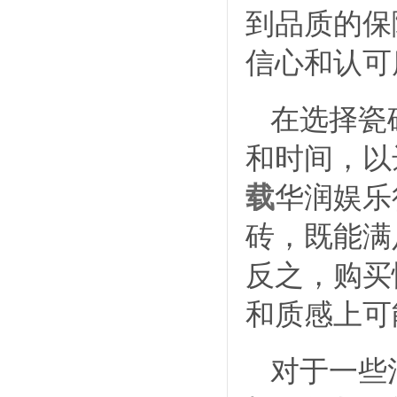
到品质的保
信心和认可
在选择瓷
和时间，以
载
华润娱乐
砖，既能满
反之，购买
和质感上可
对于一些