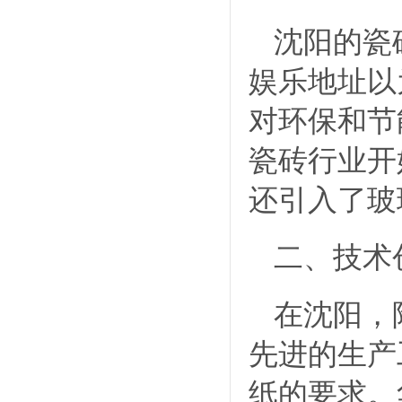
沈阳的瓷
娱乐地址以
对环保和节
瓷砖行业开
还引入了玻
二、技术
在沈阳，
先进的生产
纸的要求。