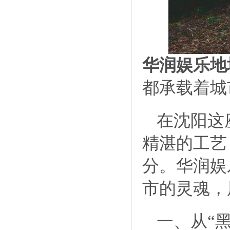
华润娱乐地
都承载着城
在沈阳这
精湛的工艺
分。华润娱
市的灵魂，
一、从“