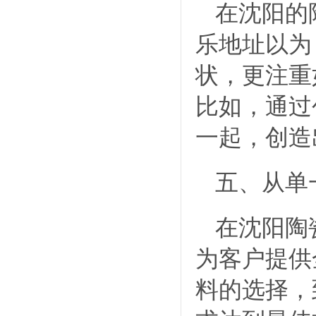
在沈阳的
乐地址以为
状，更注重
比如，通过
一起，创造
五、从单
在沈阳陶
为客户提供
料的选择，