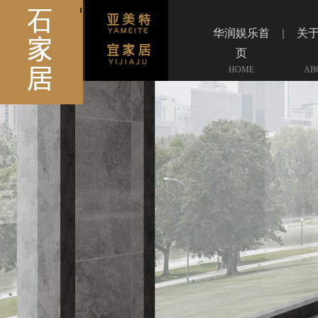
华润娱乐首
关
页
HOME
AB