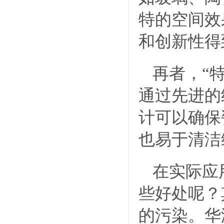
特的空间效
和创新性得
再者，“
通过先进的
计可以确保
也易于清洁
在实际应
些好处呢？
的污染。华