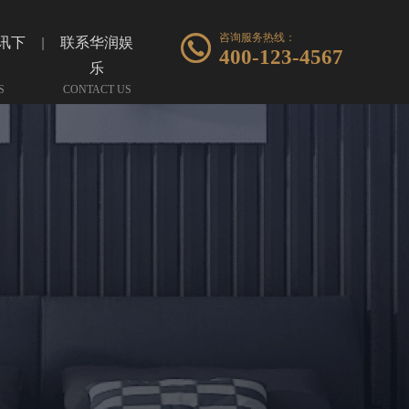
咨询服务热线：
讯下
联系华润娱
400-123-4567
乐
S
CONTACT US