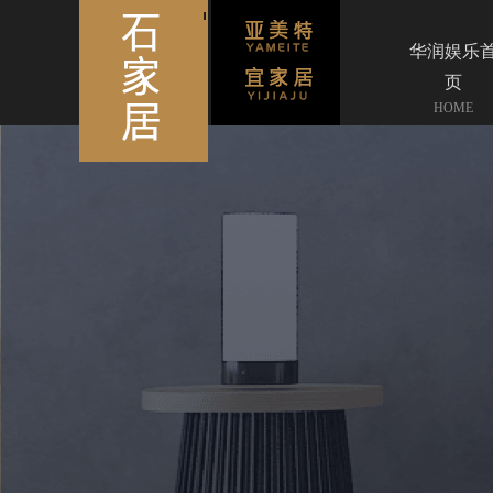
华润娱乐
页
HOME