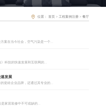
位置：
首页
>
工程案例注册
>
餐厅
方案在当今社会，空气污染是一个...
》科技的快速发展和互联网的...
快速发展
的瓷砖企业品牌，还通过其专业的...
砖是家居装修中不可或缺的...