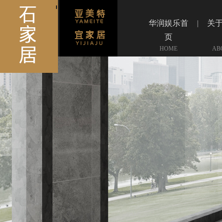
华润娱乐首
关
页
HOME
AB