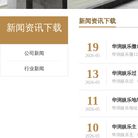
新闻资讯下载
新闻资讯下载
19
华润娱乐撤
公司新闻
华润娱乐撤1
2026-05
行业新闻
13
华润娱乐过
华润娱乐过:
2026-05
11
华润娱乐地
华润娱乐地址
2026-05
10
华润娱乐主
华润娱乐主:
2026-05